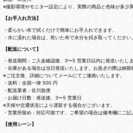
※撮影環境やモニター設定により、実際の商品と色味が多少
【お手入れ方法】
・
柔らかい布で拭くだけで簡単にお手入れできます。
・
水に濡れた場合は、乾いた布で水分を拭き取ってください
【配送について】
・
発送期間：ご入金確認後、3〜5 営業日以内に発送いたし
・
在庫がある場合は当日発送いたします。お急ぎの際は納期
※ご注文後、詳細についてメールにてご連絡いたします。
・
送料：全国一律 500 円
・
配送業者：佐川急便
・
お届け日数：発送後、3〜5 営業日
※天候や交通状況により遅延する場合がございます。
・
営業所留め：対応可能です。ご希望の場合は備考欄にご記
【使用シーン】