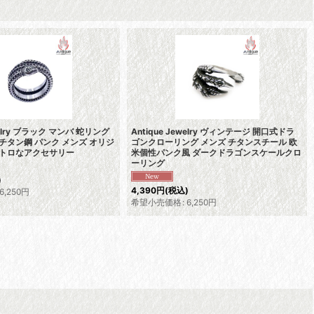
ewelry ブラック マンバ 蛇リング
Antique Jewelry ヴィンテージ 開口式ドラ
 チタン鋼 パンク メンズ オリジ
ゴンクローリング メンズ チタンスチール 欧
レトロなアクセサリー
米個性パンク風 ダークドラゴンスケールクロ
ーリング
)
4,390
円
(税込)
6,250
円
希望小売価格
:
6,250
円