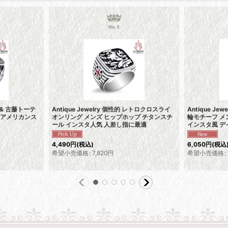
No.3
ン & 古藤トーテ
Antique Jewelry 個性的 レトロクロスライ
Antique J
 アメリカンス
オンリング メンズ ヒップホップ チタンスチ
輪モチーフ メ
ール インスタ人気 人差し指に最適
インスタ風 
4,490
円
(税込)
6,050
円
(税込
希望小売価格
:
7,820
円
希望小売価格
: