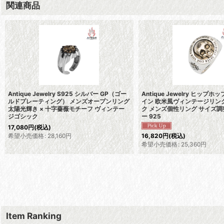
関連商品
Antique Jewelry S925 シルバー GP（ゴー
Antique Jewelry ヒップ
ルドプレーティング） メンズオープンリング
イン 欧米風ヴィンテージリン
太陽光輝き × 十字薔薇モチーフ ヴィンテー
ク メンズ個性リング サイズ調
ジゴシック
ー 925
17,080
円
(税込)
希望小売価格
:
28,160
円
16,820
円
(税込)
希望小売価格
:
25,360
円
Item Ranking