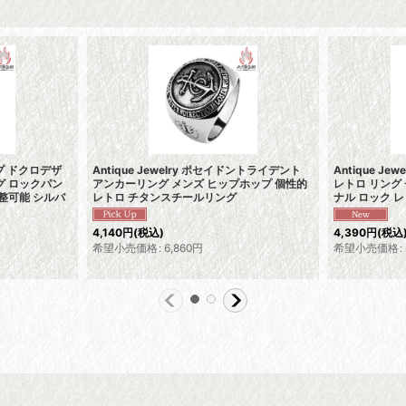
ホップ ドクロデザ
Antique Jewelry ポセイドントライデント
Antique J
グ ロックパン
アンカーリング メンズ ヒップホップ 個性的
レトロ リング
整可能 シルバ
レトロ チタンスチールリング
ナル ロック 
4,140
円
(税込)
4,390
円
(税込
希望小売価格
:
6,860
円
希望小売価格
: