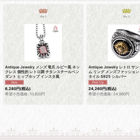
No.1
No.2
Antique Jewelry メンズ 竜爪 ルビー風 ネッ
Antique Jewelry レトロ サ
クレス 個性的 レトロ調 チタンスチールペン
ム リング メンズファッション
ダント ヒップホップ インスタ風
タイル S925 シルバー
6,280
円
(税込)
24,260
円
(税込)
希望小売価格
:
10,820
円
希望小売価格
:
34,980
円