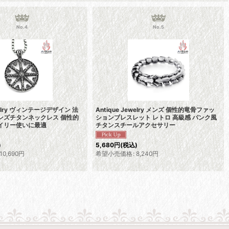
No.4
No.5
ewelry ヴィンテージデザイン 法
Antique Jewelry メンズ 個性的竜骨ファッ
ンズチタンネックレス 個性的
ションブレスレット レトロ 高級感 パンク風
デイリー使いに最適
チタンスチールアクセサリー
)
5,680
円
(税込)
10,690
円
希望小売価格
:
8,240
円