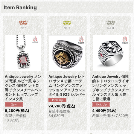
Item Ranking
No.1
No.2
No.3
Antique Jewelry メン
Antique Jewelry レト
Antique Jewelry 個性
ズ 竜爪 ルビー風 ネッ
ロ サン & 古藤トーテ
的 レトロクロスライオ
クレス 個性的 レトロ
ム リング メンズファ
ンリング メンズ ヒッ
調 チタンスチールペン
ッション アメリカンス
プホップ チタンスチー
ダント ヒップホップ
タイル S925 シルバー
ル インスタ人気 人差
インスタ風
し指に最適
24,260
円
(税込)
6,280
円
(税込)
4,490
円
(税込)
希望小売価格
:
希望小売価格
:
34,980
円
希望小売価格
:
7,820
円
10,820
円