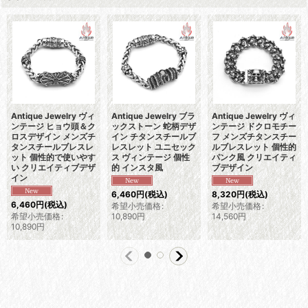
Antique Jewelry ヴィ
Antique Jewelry ブラ
Antique Jewelry ヴィ
ンテージ ヒョウ頭＆ク
ックストーン 蛇柄デザ
ンテージ ドクロモチー
ロスデザイン メンズチ
イン チタンスチールブ
フ メンズチタンスチー
タンスチールブレスレ
レスレット ユニセック
ルブレスレット 個性的
ット 個性的で使いやす
ス ヴィンテージ 個性
パンク風 クリエイティ
い クリエイティブデザ
的 インスタ風
ブデザイン
イン
6,460
円
(税込)
8,320
円
(税込)
6,460
円
(税込)
希望小売価格
:
希望小売価格
:
希望小売価格
:
10,890
円
14,560
円
10,890
円