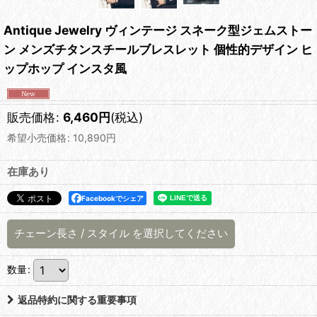
Antique Jewelry ヴィンテージ スネーク型ジェムストー
ン メンズチタンスチールブレスレット 個性的デザイン ヒ
ップホップ インスタ風
販売価格
:
6,460
円
(税込)
希望小売価格
:
10,890
円
在庫あり
Facebookでシェア
チェーン長さ
/
スタイル
を選択してください
数量
:
返品特約に関する重要事項