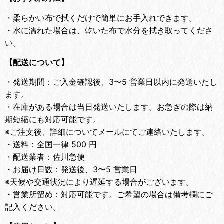
・
柔らかい布で拭くだけで簡単にお手入れできます。
・
水に濡れた場合は、乾いた布で水分を拭き取ってくださ
い。
【配送について】
・
発送期間：ご入金確認後、3〜5 営業日以内に発送いたし
ます。
・
在庫がある場合は当日発送いたします。お急ぎの際は納
期短縮にも対応可能です。
※ご注文後、詳細についてメールにてご連絡いたします。
・
送料：全国一律 500 円
・
配送業者：佐川急便
・
お届け日数：発送後、3〜5 営業日
※天候や交通状況により遅延する場合がございます。
・
営業所留め：対応可能です。ご希望の場合は備考欄にご
記入ください。