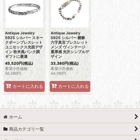
Antique Jewelry
Antique Jewelry
S925 シルバー スネー
S925 シルバー 貔貅
クボーンブレスレット
六字真言ブレスレット
ユニセックス光面デザ
メンズ ヴィンテージ
イン 欧米風パンク調
重厚感 光沢シンプルデ
ギフトに最適
ザイン
45,520
円
(税込)
33,360
円
(税込)
希望小売価格
:
希望小売価格
:
56,380
円
44,180
円
カートに入れる
カートに入れる
ホーム
商品カテゴリ一覧