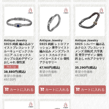
Antique Jewelry
Antique Jewelry
Antique Jewelry
S925 純銀 編み込みツ
S925 純銀 レトロファ
S925 シルバー 編み込
イストブレスレット ブ
ッション 厚手ツイスト
みクロス ブレスレット
ルーキュービックジル
編み込み メンズブレス
メンズ 回転式 六字真
コニア ユニセックス
レット スカルドクロ
言 梵字デザイン 個性
カップル太めデザイン
バイカースタイル 個性
的 おしゃれアクセサリ
おしゃれ 個性派
アクセサリー
ー
47,160
円
(税込)
35,290
円
(税込)
希望小売価格
:
希望小売価格
:
38,880
円
(税込)
58,680
円
46,580
円
希望小売価格
:
49,120
円
カートに入れる
カートに入れる
カートに入れる