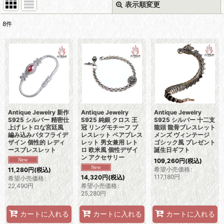
表示順変更
閉じる
8
件
表示数
:
並び順
:
絞り込む
Antique Jewelry 新作
Antique Jewelry
Antique Jewelry
S925 シルバー 精密仕
S925 純銀 クロス 王
S925 シルバー 十二支
上げ レトロな宮廷風
冠 リングモチーフ ブ
龍頭 龍骨ブレスレット
編み込みバタフライデ
レスレット ペアブレス
メンズ ヴィンテージ
ザイン 個性的 レディ
レット 男女兼用 レト
ゴシック風 プレゼント
ースブレスレット
ロ 欧米風 個性デザイ
誕生日ギフト
ン アクセサリー
109,260
円
(税込)
希望小売価格
:
11,280
円
(税込)
117,180
円
14,320
円
(税込)
希望小売価格
:
22,490
円
希望小売価格
:
25,280
円
カートに入れる
カートに入れる
カートに入れる