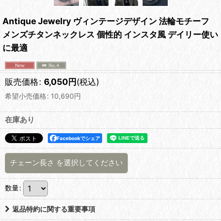
Antique Jewelry ヴィンテージデザイン 法輪モチーフ
メンズチタンネックレス 個性的 インスタ風 デイリー使い
に最適
販売価格
:
6,050
円
(税込)
希望小売価格
:
10,690
円
在庫あり
Facebookでシェア
チェーン長さ
を選択してください
数量
:
返品特約に関する重要事項