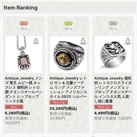
Item Ranking
No.1
No.2
No.3
Antique Jewelry メン
Antique Jewelry レト
Antique Jewelry 個性
ズ 竜爪 ルビー風 ネッ
ロ サン & 古藤トーテ
的 レトロクロスライオ
クレス 個性的 レトロ
ム リング メンズファ
ンリング メンズ ヒッ
調 チタンスチールペン
ッション アメリカンス
プホップ チタンスチー
ダント ヒップホップ
タイル S925 シルバー
ル インスタ人気 人差
インスタ風
し指に最適
24,260
円
(税込)
6,280
円
(税込)
4,490
円
(税込)
希望小売価格
:
希望小売価格
:
34,980
円
希望小売価格
:
7,820
円
10,820
円