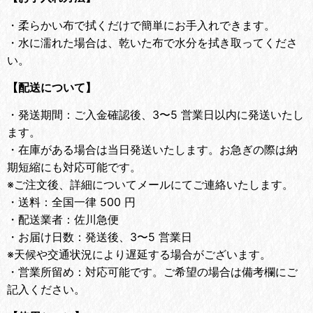
・
柔らかい布で拭くだけで簡単にお手入れできます。
・
水に濡れた場合は、乾いた布で水分を拭き取ってくださ
い。
【配送について】
・
発送期間：ご入金確認後、3〜5 営業日以内に発送いたし
ます。
・
在庫がある場合は当日発送いたします。お急ぎの際は納
期短縮にも対応可能です。
※ご注文後、詳細についてメールにてご連絡いたします。
・
送料：全国一律 500 円
・
配送業者：佐川急便
・
お届け日数：発送後、3〜5 営業日
※天候や交通状況により遅延する場合がございます。
・
営業所留め：対応可能です。ご希望の場合は備考欄にご
記入ください。