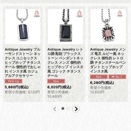
Antique Jewelry ブル
Antique Jewelry レト
Antique Jewelry メン
ーサンドストーン ネッ
ロ調 彫刻 ブラックス
ズ 竜爪 ルビー風 ネッ
クレス ユニセックス
トーン ペンダントネッ
クレス 個性的 レトロ
ヒップホップ チタンス
クレス メンズ 個性的
調 チタンスチールペン
チール 個性的でおしゃ
ヒップホップ インスタ
ダント ヒップホップ
れ インスタ風 カジュ
風 ゴシック チタンス
インスタ風
アルアクセサリー
チール
6,280
円
(税込)
5,860
円
(税込)
6,020
円
(税込)
希望小売価格
:
希望小売価格
:
9,120
円
希望小売価格
:
10,820
円
10,460
円