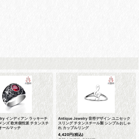
ewelry インディアン ラッキーチ
Antique Jewelry 音符デザイン ユニセック
メンズ 欧米個性派 チタンスチ
スリング チタンスチール製 シンプルおしゃ
オールマッチ
れ カップルリング
4,420
円
(税込)