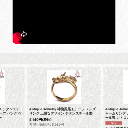
ックス チタンスチ
Antique Jewelry 神龍尻尾モチーフ メンズ
Antique J
ーフ パンク ヴ
リング 上質なデザイン チタンスチール製
ャームリング 
ー
ール製 レトロ
4,140
円
(税込)
希望小売価格
:
6,980
円