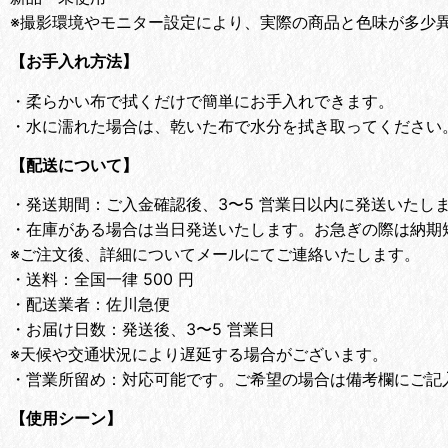
※撮影環境やモニター設定により、実際の商品と色味が多少
【お手入れ方法】
・
柔らかい布で拭くだけで簡単にお手入れできます。
・
水に濡れた場合は、乾いた布で水分を拭き取ってください
【配送について】
・
発送期間：ご入金確認後、3〜5 営業日以内に発送いたし
・
在庫がある場合は当日発送いたします。お急ぎの際は納期
※ご注文後、詳細についてメールにてご連絡いたします。
・
送料：全国一律 500 円
・
配送業者：佐川急便
・
お届け日数：発送後、3〜5 営業日
※天候や交通状況により遅延する場合がございます。
・
営業所留め：対応可能です。ご希望の場合は備考欄にご記
【使用シーン】