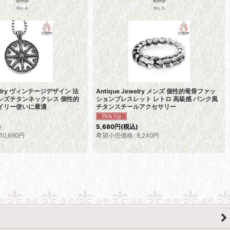
No.4
No.5
ewelry ヴィンテージデザイン 法
Antique Jewelry メンズ 個性的竜骨ファッ
ンズチタンネックレス 個性的
ションブレスレット レトロ 高級感 パンク風
デイリー使いに最適
チタンスチールアクセサリー
)
5,680
円
(税込)
10,690
円
希望小売価格
:
8,240
円