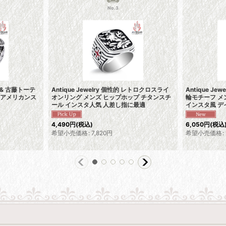
No.3
ン & 古藤トーテ
Antique Jewelry 個性的 レトロクロスライ
Antique J
 アメリカンス
オンリング メンズ ヒップホップ チタンスチ
輪モチーフ メ
ール インスタ人気 人差し指に最適
インスタ風 
4,490
円
(税込)
6,050
円
(税込
希望小売価格
:
7,820
円
希望小売価格
: