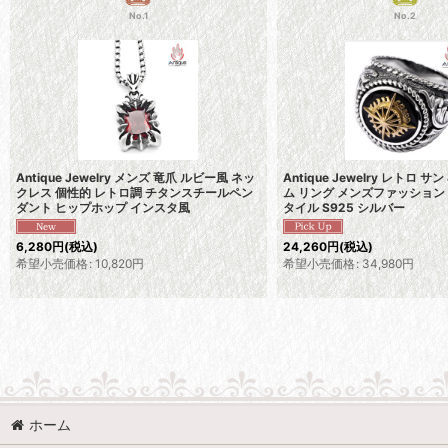
No.1
No.2
Antique Jewelry メンズ 竜爪 ルビー風 ネッ
Antique Jewelry レトロ サ
クレス 個性的 レトロ調 チタンスチールペン
ム リング メンズファッション
ダント ヒップホップ インスタ風
タイル S925 シルバー
6,280
円
(税込)
24,260
円
(税込)
希望小売価格
:
10,820
円
希望小売価格
:
34,980
円
ホーム