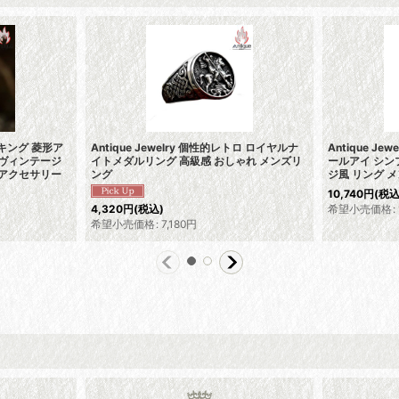
バイキング 菱形ア
Antique Jewelry 個性的レトロ ロイヤルナ
Antique Je
 ヴィンテージ
イトメダルリング 高級感 おしゃれ メンズリ
ールアイ シン
ズアクセサリー
ング
ジ風 リング 
10,740
円
(税込
希望小売価格
:
4,320
円
(税込)
希望小売価格
:
7,180
円