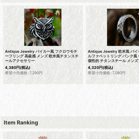
Antique Jewelry バイカー風 フクロウモチ
Antique Jewelry 欧米風 
ーフリング 高級感 メンズ 欧米風チタンスチ
ルファベットリング パンク風
ールアクセサリー
個性的 チタンスチール メン
4,380
円
(税込)
4,320
円
(税込)
希望小売価格
:
7,290
円
希望小売価格
:
7,080
円
Item Ranking