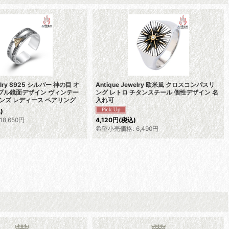
welry S925 シルバー 神の目 オ
Antique Jewelry 欧米風 クロスコンパスリ
プル鏡面デザイン ヴィンテー
ング レトロ チタンスチール 個性デザイン 名
メンズ レディース ペアリング
入れ可
)
18,650
円
4,120
円
(税込)
希望小売価格
:
6,490
円