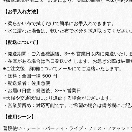
※撮影環境やモニター設定により、実際の商品と色味が多少
【お手入れ方法】
・
柔らかい布で拭くだけで簡単にお手入れできます。
・
水に濡れた場合は、乾いた布で水分を拭き取ってください
【配送について】
・
発送期間：ご入金確認後、3〜5 営業日以内に発送いたし
・
在庫がある場合は当日発送いたします。お急ぎの際は納期
※ご注文後、詳細についてメールにてご連絡いたします。
・
送料：全国一律 500 円
・
配送業者：佐川急便
・
お届け日数：発送後、3〜5 営業日
※天候や交通状況により遅延する場合がございます。
・
営業所留め：対応可能です。ご希望の場合は備考欄にご記
【使用シーン】
普段使い・デート・パーティ・ライブ・フェス・ファッショ