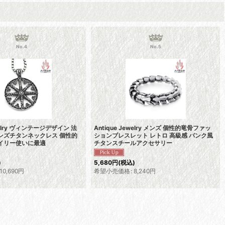
No.4
No.5
ewelry ヴィンテージデザイン 法
Antique Jewelry メンズ 個性的竜骨ファッ
ンズチタンネックレス 個性的
ションブレスレット レトロ 高級感 パンク風
デイリー使いに最適
チタンスチールアクセサリー
)
5,680
円
(税込)
10,690
円
希望小売価格
:
8,240
円