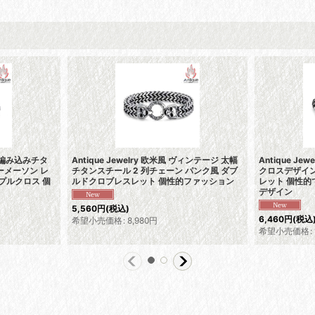
 本革編み込みチタ
Antique Jewelry 欧米風 ヴィンテージ 太幅
Antique J
ーメーソン レ
チタンスチール 2 列チェーン パンク風 ダブ
クロスデザイ
プルクロス 個
ルドクロブレスレット 個性的ファッション
レット 個性的
デザイン
5,560
円
(税込)
6,460
円
(税込
希望小売価格
:
8,980
円
希望小売価格
: