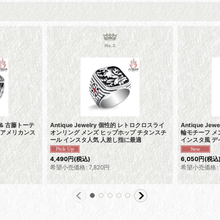
No.3
ン & 古藤トーテ
Antique Jewelry 個性的 レトロクロスライ
Antique J
 アメリカンス
オンリング メンズ ヒップホップ チタンスチ
輪モチーフ メ
ール インスタ人気 人差し指に最適
インスタ風 
4,490
円
(税込)
6,050
円
(税込
希望小売価格
:
7,820
円
希望小売価格
: