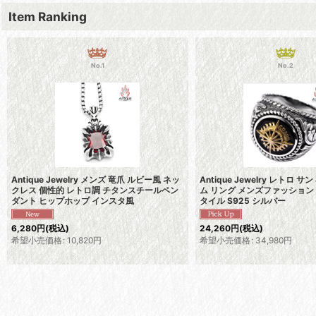
Item Ranking
No.1
No.2
Antique Jewelry メンズ 竜爪 ルビー風 ネッ
Antique Jewelry レトロ サ
クレス 個性的 レトロ調 チタンスチールペン
ム リング メンズファッション
ダント ヒップホップ インスタ風
タイル S925 シルバー
6,280
円
(税込)
24,260
円
(税込)
希望小売価格
:
10,820
円
希望小売価格
:
34,980
円