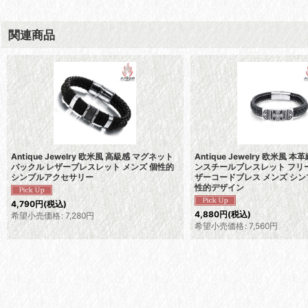
関連商品
Antique Jewelry 欧米風 高級感 マグネット
Antique Jewelry 欧米風
バックル レザーブレスレット メンズ 個性的
ンスチールブレスレット フリ
シンプルアクセサリー
ザーコードブレス メンズ シン
性的デザイン
4,790
円
(税込)
4,880
円
(税込)
希望小売価格
:
7,280
円
希望小売価格
:
7,560
円