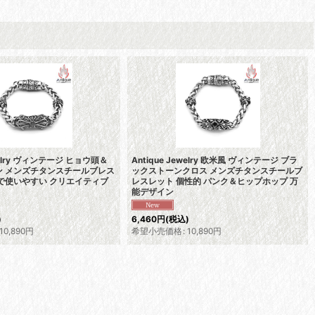
ewelry ヴィンテージ ヒョウ頭＆
Antique Jewelry 欧米風 ヴィンテージ ブラ
ン メンズチタンスチールブレス
ックストーンクロス メンズチタンスチールブ
で使いやすい クリエイティブ
レスレット 個性的 パンク＆ヒップホップ 万
能デザイン
)
6,460
円
(税込)
10,890
円
希望小売価格
:
10,890
円