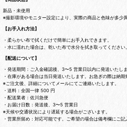
新品・未使用
※撮影環境やモニター設定により、実際の商品と色味が多少
【お手入れ方法】
・
柔らかい布で拭くだけで簡単にお手入れできます。
・
水に濡れた場合は、乾いた布で水分を拭き取ってください
【配送について】
・
発送期間：ご入金確認後、3〜5 営業日以内に発送いたし
・
在庫がある場合は当日発送いたします。お急ぎの際は納期
※ご注文後、詳細についてメールにてご連絡いたします。
・
送料：全国一律 500 円
・
配送業者：佐川急便
・
お届け日数：発送後、3〜5 営業日
※天候や交通状況により遅延する場合がございます。
・
営業所留め：対応可能です。ご希望の場合は備考欄にご記