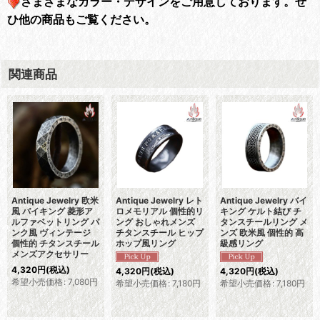
さまざまなカラー・デザインをご用意しております。
ぜ
ひ他の商品もご覧ください。
関連商品
Antique Jewelry 欧米
Antique Jewelry レト
Antique Jewelry バイ
風 バイキング 菱形ア
ロメモリアル 個性的リ
キング ケルト結び チ
ルファベットリング パ
ング おしゃれメンズ
タンスチールリング メ
ンク風 ヴィンテージ
チタンスチール ヒップ
ンズ 欧米風 個性的 高
個性的 チタンスチール
ホップ風リング
級感リング
メンズアクセサリー
4,320
円
(税込)
4,320
円
(税込)
4,320
円
(税込)
希望小売価格
:
7,080
円
希望小売価格
:
7,180
円
希望小売価格
:
7,180
円