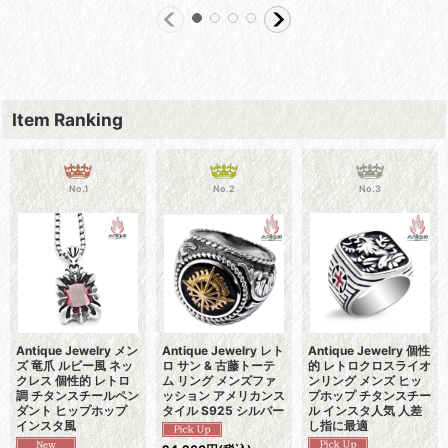
Item Ranking
No.1
No.2
No.3
Antique Jewelry メン
Antique Jewelry レト
Antique Jewelry 個性
ズ 竜爪 ルビー風 ネッ
ロ サン & 古藤トーテ
的 レトロクロスライオ
クレス 個性的 レトロ
ム リング メンズファ
ンリング メンズ ヒッ
調 チタンスチールペン
ッション アメリカンス
プホップ チタンスチー
ダント ヒップホップ
タイル S925 シルバー
ル インスタ人気 人差
インスタ風
し指に最適