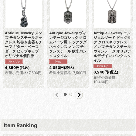
Antique Jewelry メン
Antique Jewelry ヴィ
Antique Jewelry エン
ズ チタンスチールネッ
ンテージゴシック クロ
ジェルソード ドッグタ
クレス 蛇巻き楽器モチ
ムハーツ風 ドッグタグ
グ クロスネックレス
ーフ ギター・ベース
ネックレス メンズ チ
メンズ チタンスチール
ダーク ヒップホップ
タンスチール 欧米パン
ヴィンテージ オリジナ
オリジナル個性派
クスタイル
ルデザイン パンクスタ
イル
4,850
円
(税込)
4,850
円
(税込)
6,240
円
(税込)
希望小売価格
:
7,590
円
希望小売価格
:
7,590
円
希望小売価格
:
10,460
円
Item Ranking