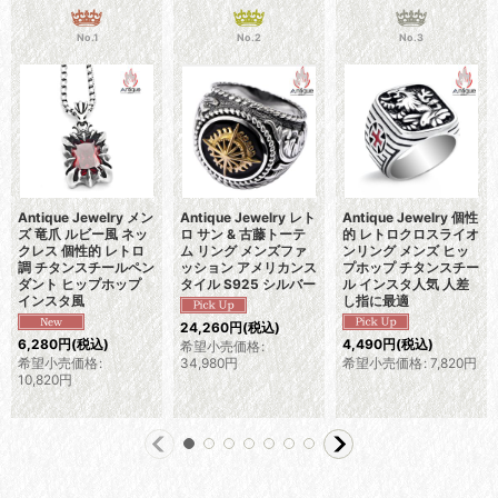
No.1
No.2
No.3
Antique Jewelry メン
Antique Jewelry レト
Antique Jewelry 個性
ズ 竜爪 ルビー風 ネッ
ロ サン & 古藤トーテ
的 レトロクロスライオ
クレス 個性的 レトロ
ム リング メンズファ
ンリング メンズ ヒッ
調 チタンスチールペン
ッション アメリカンス
プホップ チタンスチー
ダント ヒップホップ
タイル S925 シルバー
ル インスタ人気 人差
インスタ風
し指に最適
24,260
円
(税込)
6,280
円
(税込)
4,490
円
(税込)
希望小売価格
:
希望小売価格
:
34,980
円
希望小売価格
:
7,820
円
10,820
円