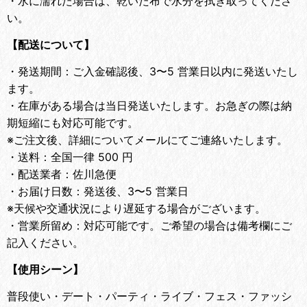
・
水に濡れた場合は、乾いた布で水分を拭き取ってくださ
い。
【配送について】
・
発送期間：ご入金確認後、3〜5 営業日以内に発送いたし
ます。
・
在庫がある場合は当日発送いたします。お急ぎの際は納
期短縮にも対応可能です。
※ご注文後、詳細についてメールにてご連絡いたします。
・
送料：全国一律 500 円
・
配送業者：佐川急便
・
お届け日数：発送後、3〜5 営業日
※天候や交通状況により遅延する場合がございます。
・
営業所留め：対応可能です。ご希望の場合は備考欄にご
記入ください。
【使用シーン】
普段使い・デート・パーティ・ライブ・フェス・ファッシ