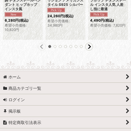
調 チタンスチールペン
ッション アメリカンス
プホップ チタンスチー
ダント ヒップホップ
タイル S925 シルバー
ル インスタ人気 人差
インスタ風
し指に最適
24,260
円
(税込)
6,280
円
(税込)
4,490
円
(税込)
希望小売価格
:
希望小売価格
:
34,980
円
希望小売価格
:
7,820
円
10,820
円
ホーム
商品カテゴリ一覧
ログイン
掲示板
特定商取引法表示