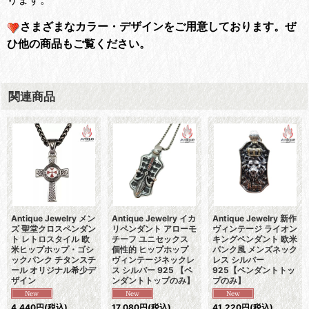
さまざまなカラー・デザインをご用意しております。
ぜ
ひ他の商品もご覧ください。
関連商品
Antique Jewelry メン
Antique Jewelry イカ
Antique Jewelry 新作
ズ 聖堂クロスペンダン
リペンダント アローモ
ヴィンテージ ライオン
ト レトロスタイル 欧
チーフ ユニセックス
キングペンダント 欧米
米ヒップホップ・ゴシ
個性的 ヒップホップ
パンク風 メンズネック
ックパンク チタンスチ
ヴィンテージネックレ
レス シルバー
ール オリジナル希少デ
ス シルバー 925 【ペ
925【ペンダントトッ
ザイン
ンダントトップのみ】
プのみ】
4,440
円
(税込)
17,080
円
(税込)
41,220
円
(税込)