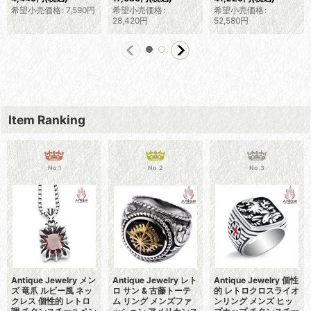
希望小売価格
:
7,590
円
希望小売価格
:
希望小売価格
:
28,420
円
52,580
円
Item Ranking
No.1
No.2
No.3
Antique Jewelry メン
Antique Jewelry レト
Antique Jewelry 個性
ズ 竜爪 ルビー風 ネッ
ロ サン & 古藤トーテ
的 レトロクロスライオ
クレス 個性的 レトロ
ム リング メンズファ
ンリング メンズ ヒッ