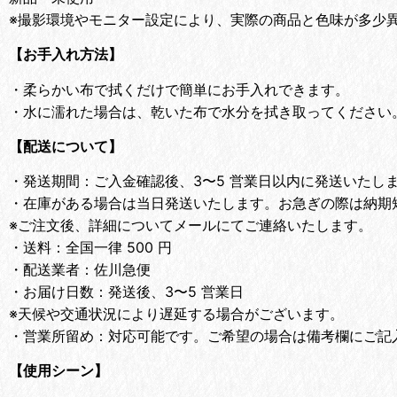
※撮影環境やモニター設定により、実際の商品と色味が多少
【お手入れ方法】
・
柔らかい布で拭くだけで簡単にお手入れできます。
・
水に濡れた場合は、乾いた布で水分を拭き取ってください
【配送について】
・
発送期間：ご入金確認後、3〜5 営業日以内に発送いたし
・
在庫がある場合は当日発送いたします。お急ぎの際は納期
※ご注文後、詳細についてメールにてご連絡いたします。
・
送料：全国一律 500 円
・
配送業者：佐川急便
・
お届け日数：発送後、3〜5 営業日
※天候や交通状況により遅延する場合がございます。
・
営業所留め：対応可能です。ご希望の場合は備考欄にご記
【使用シーン】