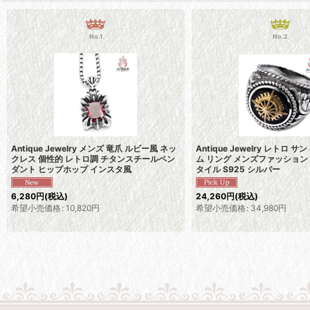
No.1
No.2
Antique Jewelry メンズ 竜爪 ルビー風 ネッ
Antique Jewelry レトロ サ
クレス 個性的 レトロ調 チタンスチールペン
ム リング メンズファッション
ダント ヒップホップ インスタ風
タイル S925 シルバー
6,280
円
(税込)
24,260
円
(税込)
希望小売価格
:
10,820
円
希望小売価格
:
34,980
円