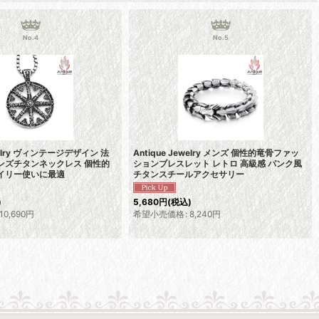
No.4
No.5
ewelry ヴィンテージデザイン 法
Antique Jewelry メンズ 個性的竜骨ファッ
ンズチタンネックレス 個性的
ションブレスレット レトロ 高級感 パンク風
デイリー使いに最適
チタンスチールアクセサリー
)
5,680
円
(税込)
10,690
円
希望小売価格
:
8,240
円