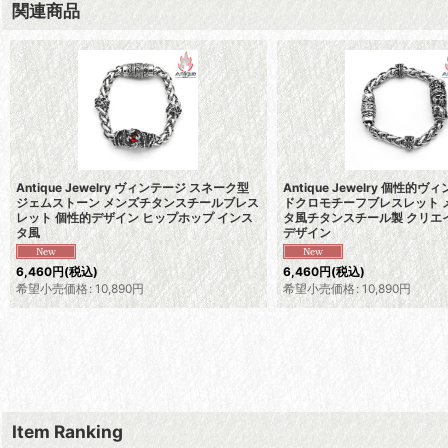
関連商品
Antique Jewelry ヴィンテージ スネーク型
Antique Jewelry 個性的ヴ
ジェムストーン メンズチタンスチールブレス
ドクロモチーフブレスレット 
レット 個性的デザイン ヒップホップ インス
タ風チタンスチール製 クリエ
タ風
デザイン
6,460
円
(税込)
6,460
円
(税込)
希望小売価格
:
10,890
円
希望小売価格
:
10,890
円
Item Ranking