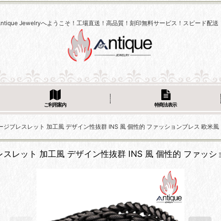
Antique Jewelryへようこそ！工場直送！高品質！刻印無料サービス！スピード配送
ご利用案内
特商法表示
ヴィンテージブレスレット 加工風 デザイン性抜群 INS 風 個性的 ファッションブレス 欧
ージブレスレット 加工風 デザイン性抜群 INS 風 個性的 フ