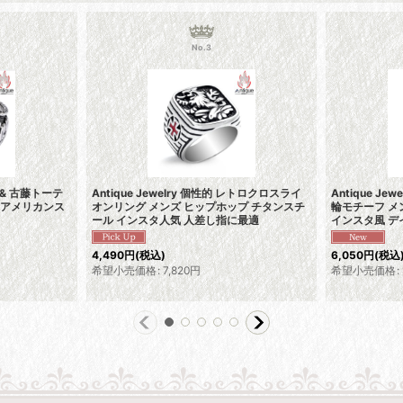
No.3
ン & 古藤トーテ
Antique Jewelry 個性的 レトロクロスライ
Antique J
 アメリカンス
オンリング メンズ ヒップホップ チタンスチ
輪モチーフ メ
ール インスタ人気 人差し指に最適
インスタ風 
4,490
円
(税込)
6,050
円
(税込
希望小売価格
:
7,820
円
希望小売価格
: