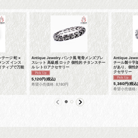
ィンテージ 蛇 ×
Antique Jewelry パンク風 竜骨メンズブレ
Antique J
メンズ インス
スレット 高級感 ロック 個性的 チタンスチー
チール製十字
イティブで万能
ル レトロアクセサリー
があり、個性
クセサリー
5,120
円
(税込)
5,360
円
(税込
希望小売価格
:
8,180
円
希望小売価格
: