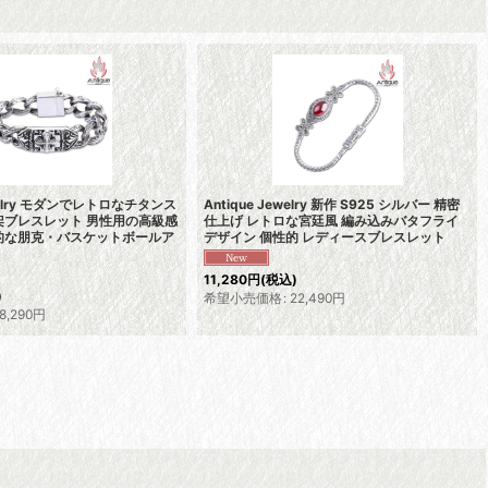
ewelry モダンでレトロなチタンス
Antique Jewelry 新作 S925 シルバー 精密
架ブレスレット 男性用の高級感
仕上げ レトロな宮廷風 編み込みバタフライ
的な朋克・バスケットボールア
デザイン 個性的 レディースブレスレット
11,280
円
(税込)
)
希望小売価格
:
22,490
円
8,290
円