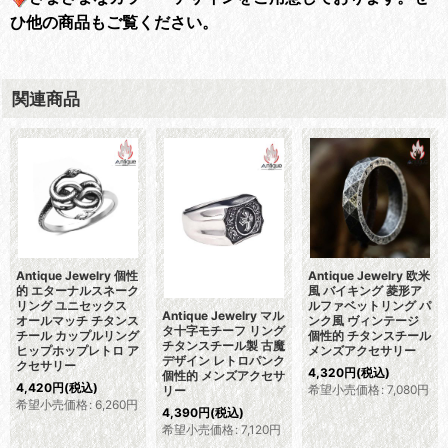
ひ他の商品もご覧ください。
関連商品
Antique Jewelry 個性
Antique Jewelry 欧米
的 エターナルスネーク
風 バイキング 菱形ア
リング ユニセックス
ルファベットリング パ
Antique Jewelry マル
オールマッチ チタンス
ンク風 ヴィンテージ
タ十字モチーフ リング
チール カップルリング
個性的 チタンスチール
チタンスチール製 古魔
ヒップホップレトロ ア
メンズアクセサリー
デザイン レトロパンク
クセサリー
4,320
円
(税込)
個性的 メンズアクセサ
4,420
円
(税込)
希望小売価格
:
7,080
円
リー
希望小売価格
:
6,260
円
4,390
円
(税込)
希望小売価格
:
7,120
円