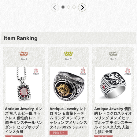
Item Ranking
No.1
No.2
No.3
Antique Jewelry メン
Antique Jewelry レト
Antique Jewelry 個性
ズ 竜爪 ルビー風 ネッ
ロ サン & 古藤トーテ
的 レトロクロスライオ
クレス 個性的 レトロ
ム リング メンズファ
ンリング メンズ ヒッ
調 チタンスチールペン
ッション アメリカンス
プホップ チタンスチー
ダント ヒップホップ
タイル S925 シルバー
ル インスタ人気 人差
インスタ風
し指に最適