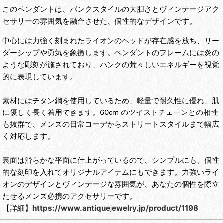
このペンダントは、
パンクスタイル
の大胆さと
ヴィンテージアク
セサリー
の雰囲気を融合させた、
個性的
なデザインです。
中心には力強く刻まれた
ライオン
のヘッドが存在感を放ち、リー
ダーシップや勇気を象徴します。ペンダントのフレームには炎の
ような彫刻が施されており、パンクの荒々しいエネルギーを視覚
的に表現しています。
素材には
チタン鋼
を使用しているため、軽量で耐久性に優れ、肌
に優しく長く着用できます。60cm のツイストチェーンとの相性
も抜群で、
メンズ
の日常コーデからストリートスタイルまで幅広
く対応します。
裏面は滑らかな平面に仕上がっているので、シンプルにも、個性
的な刻印を入れてオリジナルアイテムにもできます。力強いライ
オンのデザインとヴィンテージな雰囲気が、あなたの個性を際立
たせる
メンズ
必携のアクセサリーです。
【詳細】
https://www.antiquejewelry.jp/product/1198