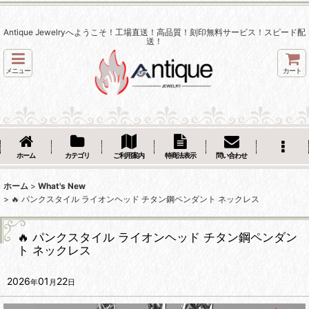
Antique Jewelryへようこそ！工場直送！高品質！刻印無料サービス！スピード配
送！
メニュー
カート
ホーム
カテゴリ
ご利用案内
特商法表示
問い合わせ
ホーム
>
What's New
>
🔥 パンクスタイル ライオンヘッド チタン鋼ペンダント ネックレス
🔥 パンクスタイル ライオンヘッド チタン鋼ペンダン
ト ネックレス
2026
01
22
年
月
日